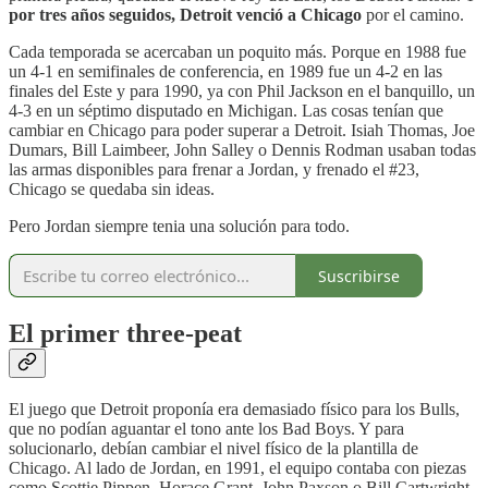
por tres años seguidos, Detroit venció a Chicago
por el camino.
Cada temporada se acercaban un poquito más. Porque en 1988 fue
un 4-1 en semifinales de conferencia, en 1989 fue un 4-2 en las
finales del Este y para 1990, ya con Phil Jackson en el banquillo, un
4-3 en un séptimo disputado en Michigan. Las cosas tenían que
cambiar en Chicago para poder superar a Detroit. Isiah Thomas, Joe
Dumars, Bill Laimbeer, John Salley o Dennis Rodman usaban todas
las armas disponibles para frenar a Jordan, y frenado el #23,
Chicago se quedaba sin ideas.
Pero Jordan siempre tenia una solución para todo.
Suscribirse
El primer three-peat
El juego que Detroit proponía era demasiado físico para los Bulls,
que no podían aguantar el tono ante los Bad Boys. Y para
solucionarlo, debían cambiar el nivel físico de la plantilla de
Chicago. Al lado de Jordan, en 1991, el equipo contaba con piezas
como Scottie Pippen, Horace Grant, John Paxson o Bill Cartwright