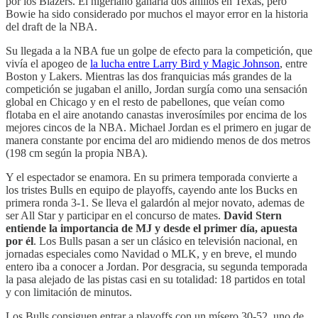
por los Blazers. El nigeriano ganaría dos anillos en Texas, pero
Bowie ha sido considerado por muchos el mayor error en la historia
del draft de la NBA.
Su llegada a la NBA fue un golpe de efecto para la competición, que
vivía el apogeo de
la lucha entre Larry Bird y Magic Johnson
, entre
Boston y Lakers. Mientras las dos franquicias más grandes de la
competición se jugaban el anillo, Jordan surgía como una sensación
global en Chicago y en el resto de pabellones, que veían como
flotaba en el aire anotando canastas inverosímiles por encima de los
mejores cincos de la NBA. Michael Jordan es el primero en jugar de
manera constante por encima del aro midiendo menos de dos metros
(198 cm según la propia NBA).
Y el espectador se enamora. En su primera temporada convierte a
los tristes Bulls en equipo de playoffs, cayendo ante los Bucks en
primera ronda 3-1. Se lleva el galardón al mejor novato, ademas de
ser All Star y participar en el concurso de mates.
David Stern
entiende la importancia de MJ y desde el primer día, apuesta
por él
. Los Bulls pasan a ser un clásico en televisión nacional, en
jornadas especiales como Navidad o MLK, y en breve, el mundo
entero iba a conocer a Jordan. Por desgracia, su segunda temporada
la pasa alejado de las pistas casi en su totalidad: 18 partidos en total
y con limitación de minutos.
Los Bulls consiguen entrar a playoffs con un mísero 30-52, uno de