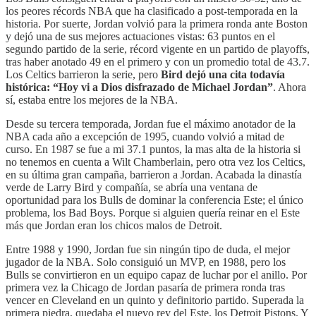
los peores récords NBA que ha clasificado a post-temporada en la
historia. Por suerte, Jordan volvió para la primera ronda ante Boston
y dejó una de sus mejores actuaciones vistas: 63 puntos en el
segundo partido de la serie, récord vigente en un partido de playoffs,
tras haber anotado 49 en el primero y con un promedio total de 43.7.
Los Celtics barrieron la serie, pero
Bird dejó una cita todavía
histórica: “Hoy vi a Dios disfrazado de Michael Jordan”
. Ahora
sí, estaba entre los mejores de la NBA.
Desde su tercera temporada, Jordan fue el máximo anotador de la
NBA cada año a excepción de 1995, cuando volvió a mitad de
curso. En 1987 se fue a mi 37.1 puntos, la mas alta de la historia si
no tenemos en cuenta a Wilt Chamberlain, pero otra vez los Celtics,
en su última gran campaña, barrieron a Jordan. Acabada la dinastía
verde de Larry Bird y compañía, se abría una ventana de
oportunidad para los Bulls de dominar la conferencia Este; el único
problema, los Bad Boys. Porque si alguien quería reinar en el Este
más que Jordan eran los chicos malos de Detroit.
Entre 1988 y 1990, Jordan fue sin ningún tipo de duda, el mejor
jugador de la NBA. Solo consiguió un MVP, en 1988, pero los
Bulls se convirtieron en un equipo capaz de luchar por el anillo. Por
primera vez la Chicago de Jordan pasaría de primera ronda tras
vencer en Cleveland en un quinto y definitorio partido. Superada la
primera piedra, quedaba el nuevo rey del Este, los Detroit Pistons. Y