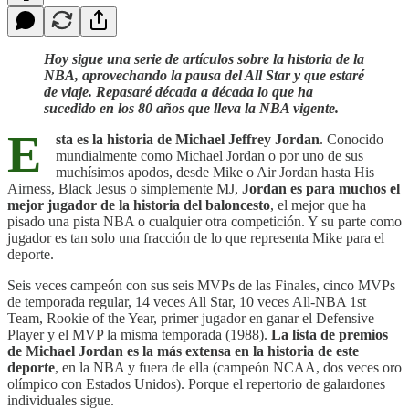
Hoy sigue una serie de artículos sobre la historia de la
NBA, aprovechando la pausa del All Star y que estaré
de viaje. Repasaré década a década lo que ha
sucedido en los 80 años que lleva la NBA vigente.
E
sta es la historia de Michael Jeffrey Jordan
. Conocido
mundialmente como Michael Jordan o por uno de sus
muchísimos apodos, desde Mike o Air Jordan hasta His
Airness, Black Jesus o simplemente MJ,
Jordan es para muchos el
mejor jugador de la historia del baloncesto
, el mejor que ha
pisado una pista NBA o cualquier otra competición. Y su parte como
jugador es tan solo una fracción de lo que representa Mike para el
deporte.
Seis veces campeón con sus seis MVPs de las Finales, cinco MVPs
de temporada regular, 14 veces All Star, 10 veces All-NBA 1st
Team, Rookie of the Year, primer jugador en ganar el Defensive
Player y el MVP la misma temporada (1988).
La lista de premios
de Michael Jordan es la más extensa en la historia de este
deporte
, en la NBA y fuera de ella (campeón NCAA, dos veces oro
olímpico con Estados Unidos). Porque el repertorio de galardones
individuales sigue.