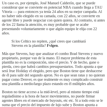
Un caso es, por ejemplo, José Manuel Calderón, que se puede
considerar que se convierte en potencial NBA cuando llega a TAU
Vitoria — para entonces ya tenía 24 años en su mejor campaña. Al
no haber sido elegido en su camada, con 22 años, se convierte en
agente libre y puede negociar con quien quiera. Al contrario, si antes
de los 22 llama la atención, es muy probable que se acabe
presentando voluntariamente o que algún equipo le elija con 22
años.
Si los Celtics no repiten, ¿qué crees que cambiará
Stevens en la plantilla?
Fvlgen
.
Más que Stevens, hay que analizar el combo Brad Stevens y nuevo
propietario, porque van de la mano. El mayor problema de esta
plantilla no es la composición, sino el precio. Y de hecho, gane o
pierda, creo que habrá cambios presupuestarios. Todo apunta a que
será Jrue Holiday el elegido, pero que Boston tiene que deshacerse
de él para salir del segundo apron. No es que sean ratas y no quieran
pagar como Denver, es que realmente es muy complicado construir
una plantilla a medio/largo plazo estando en él múltiples años.
Boston no tiene acceso a la mid-level, pero al mismo tiempo está
reguladísimo a la hora de hacer movimientos, no puede firmar
agentes libres en el mercado de buyouts, etc etc. Si a todo esto se le
suma que el precio del impuesto de lujo sube y Boston apunta a