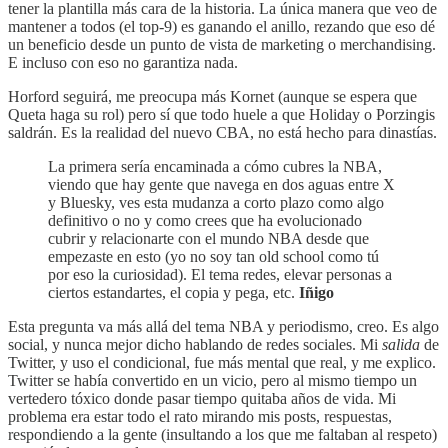
tener la plantilla más cara de la historia. La única manera que veo de
mantener a todos (el top-9) es ganando el anillo, rezando que eso dé
un beneficio desde un punto de vista de marketing o merchandising.
E incluso con eso no garantiza nada.
Horford seguirá, me preocupa más Kornet (aunque se espera que
Queta haga su rol) pero sí que todo huele a que Holiday o Porzingis
saldrán. Es la realidad del nuevo CBA, no está hecho para dinastías.
La primera sería encaminada a cómo cubres la NBA,
viendo que hay gente que navega en dos aguas entre X
y Bluesky, ves esta mudanza a corto plazo como algo
definitivo o no y como crees que ha evolucionado
cubrir y relacionarte con el mundo NBA desde que
empezaste en esto (yo no soy tan old school como tú
por eso la curiosidad). El tema redes, elevar personas a
ciertos estandartes, el copia y pega, etc.
Iñigo
Esta pregunta va más allá del tema NBA y periodismo, creo. Es algo
social, y nunca mejor dicho hablando de redes sociales. Mi
salida
de
Twitter, y uso el condicional, fue más mental que real, y me explico.
Twitter se había convertido en un vicio, pero al mismo tiempo un
vertedero tóxico donde pasar tiempo quitaba años de vida. Mi
problema era estar todo el rato mirando mis posts, respuestas,
respondiendo a la gente (insultando a los que me faltaban al respeto)