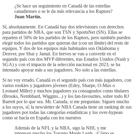
¿Se hace un seguimiento en Canadá de las estrellas
canadienses o se le da más relevancia a los Raptors?
Juan Martín.
Sí, absolutamente. En Canadá hay dos televisiones con derechos
para partidos de NBA, que son TSN y SportsNet (SN). Ellas se
reparten el 50% de los partidos de los Raptors, pero también pueden
elegir todos los partidos que quieran dar (con un límite) del resto de
equipos. Y dos de los equipos más habituales son Oklahoma y
Denver, por Shai y Jamal. En breves se van a convertir en el
segundo país con dos MVP diferentes, tras Estados Unidos (Nash y
SGA) y con el impacto de la selección nacional en 2023, se ha
intentado apoyar más a sus jugadores. No solo a las estrellas.
Si no voy errado, Canadá es el segundo país con más jugadores, con
varios rookies y jugadores jóvenes (Edey, Sharpe, O-Max o
Leonard Miller) y muchos jugadores ya consagrados como titulares
(Brooks, Nembhard, Wiggins...) y los fan-favourites, sobre todo RJ
Barrett por lo que sea. Mr. Canada, si me preguntan. Siguen mucho
a los suyos, sí; la newsletter de NBA Canada tiene un ranking de sus
jugadores por todas las categorías estadísticas y los over-hypean
como se hacía en España con los nuestros
Además de la NFL y la NBA, sigo la NHL y me
interesan mucho los Toronto Maple Leafs. ¿Cómo se