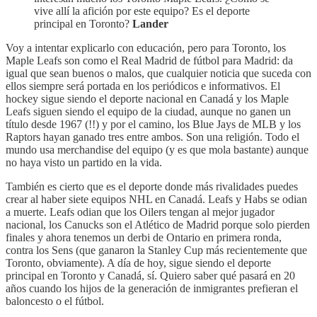
vive allí la afición por este equipo? Es el deporte
principal en Toronto?
Lander
Voy a intentar explicarlo con educación, pero para Toronto, los
Maple Leafs son como el Real Madrid de fútbol para Madrid: da
igual que sean buenos o malos, que cualquier noticia que suceda con
ellos siempre será portada en los periódicos e informativos. El
hockey sigue siendo el deporte nacional en Canadá y los Maple
Leafs siguen siendo el equipo de la ciudad, aunque no ganen un
título desde 1967 (!!) y por el camino, los Blue Jays de MLB y los
Raptors hayan ganado tres entre ambos. Son una religión. Todo el
mundo usa merchandise del equipo (y es que mola bastante) aunque
no haya visto un partido en la vida.
También es cierto que es el deporte donde más rivalidades puedes
crear al haber siete equipos NHL en Canadá. Leafs y Habs se odian
a muerte. Leafs odian que los Oilers tengan al mejor jugador
nacional, los Canucks son el Atlético de Madrid porque solo pierden
finales y ahora tenemos un derbi de Ontario en primera ronda,
contra los Sens (que ganaron la Stanley Cup más recientemente que
Toronto, obviamente). A día de hoy, sigue siendo el deporte
principal en Toronto y Canadá, sí. Quiero saber qué pasará en 20
años cuando los hijos de la generación de inmigrantes prefieran el
baloncesto o el fútbol.