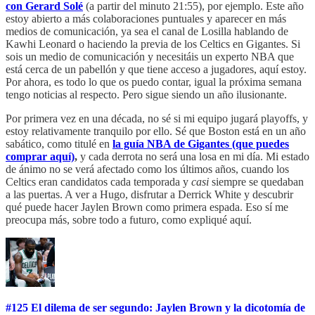
con Gerard Solé
(a partir del minuto 21:55), por ejemplo. Este año
estoy abierto a más colaboraciones puntuales y aparecer en más
medios de comunicación, ya sea el canal de Losilla hablando de
Kawhi Leonard o haciendo la previa de los Celtics en Gigantes. Si
sois un medio de comunicación y necesitáis un experto NBA que
está cerca de un pabellón y que tiene acceso a jugadores, aquí estoy.
Por ahora, es todo lo que os puedo contar, igual la próxima semana
tengo noticias al respecto. Pero sigue siendo un año ilusionante.
Por primera vez en una década, no sé si mi equipo jugará playoffs, y
estoy relativamente tranquilo por ello. Sé que Boston está en un año
sabático, como titulé en
la guía NBA de Gigantes (que puedes
comprar aquí)
,
y cada derrota no será una losa en mi día. Mi estado
de ánimo no se verá afectado como los últimos años, cuando los
Celtics eran candidatos cada temporada y
casi
siempre se quedaban
a las puertas. A ver a Hugo, disfrutar a Derrick White y descubrir
qué puede hacer Jaylen Brown como primera espada. Eso sí me
preocupa más, sobre todo a futuro, como expliqué aquí.
#125 El dilema de ser segundo: Jaylen Brown y la dicotomía de