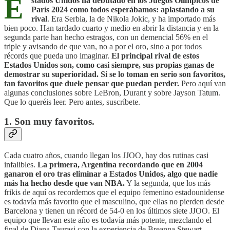
E
stados Unidos ha debutado en los Juegos Olímpicos de
París 2024 como todos esperábamos: aplastando a su
rival
. Era Serbia, la de Nikola Jokic, y ha importado más
bien poco. Han tardado cuarto y medio en abrir la distancia y en la
segunda parte han hecho estragos, con un demencial 56% en el
triple y avisando de que van, no a por el oro, sino a por todos
récords que pueda uno imaginar.
El principal rival de estos
Estados Unidos son, como casi siempre, sus propias ganas de
demostrar su superioridad. Si se lo toman en serio son favoritos,
tan favoritos que duele pensar que puedan perder.
Pero aquí van
algunas conclusiones sobre LeBron, Durant y sobre Jayson Tatum.
Que lo queréis leer. Pero antes, suscríbete.
1. Son muy favoritos.
Cada cuatro años, cuando llegan los JJOO, hay dos rutinas casi
infalibles.
La primera, Argentina recordando que en 2004
ganaron el oro tras eliminar a Estados Unidos, algo que nadie
más ha hecho desde que van NBA.
Y la segunda, que los más
frikis de aquí os recordemos que el equipo femenino estadounidense
es todavía más favorito que el masculino, que ellas no pierden desde
Barcelona y tienen un récord de 54-0 en los últimos siete JJOO. El
equipo que llevan este año es todavía más potente, mezclando el
final de Diana Taurasi con la experiencia de Breanna Stewart,