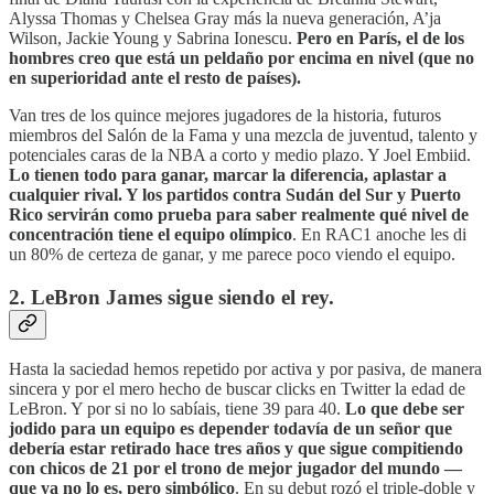
Alyssa Thomas y Chelsea Gray más la nueva generación, A’ja
Wilson, Jackie Young y Sabrina Ionescu.
Pero en París, el de los
hombres creo que está un peldaño por encima en nivel (que no
en superioridad ante el resto de países).
Van tres de los quince mejores jugadores de la historia, futuros
miembros del Salón de la Fama y una mezcla de juventud, talento y
potenciales caras de la NBA a corto y medio plazo. Y Joel Embiid.
Lo tienen todo para ganar, marcar la diferencia, aplastar a
cualquier rival. Y los partidos contra Sudán del Sur y Puerto
Rico servirán como prueba para saber realmente qué nivel de
concentración tiene el equipo olímpico
. En RAC1 anoche les di
un 80% de certeza de ganar, y me parece poco viendo el equipo.
2. LeBron James sigue siendo el rey.
Hasta la saciedad hemos repetido por activa y por pasiva, de manera
sincera y por el mero hecho de buscar clicks en Twitter la edad de
LeBron. Y por si no lo sabíais, tiene 39 para 40.
Lo que debe ser
jodido para un equipo es depender todavía de un señor que
debería estar retirado hace tres años y que sigue compitiendo
con chicos de 21 por el trono de mejor jugador del mundo —
que ya no lo es, pero simbólico
. En su debut rozó el triple-doble y