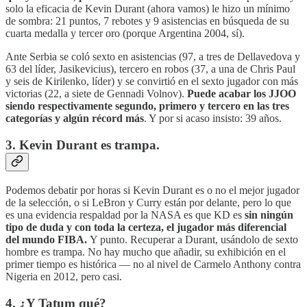
solo la eficacia de Kevin Durant (ahora vamos) le hizo un mínimo
de sombra: 21 puntos, 7 rebotes y 9 asistencias en búsqueda de su
cuarta medalla y tercer oro (porque Argentina 2004, sí).
Ante Serbia se coló sexto en asistencias (97, a tres de Dellavedova y
63 del líder, Jasikevicius), tercero en robos (37, a una de Chris Paul
y seis de Kirilenko, líder) y se convirtió en el sexto jugador con más
victorias (22, a siete de Gennadi Volnov).
Puede acabar los JJOO
siendo respectivamente segundo, primero y tercero en las tres
categorías y algún récord más
. Y por si acaso insisto: 39 años.
3. Kevin Durant es trampa.
Podemos debatir por horas si Kevin Durant es o no el mejor jugador
de la selección, o si LeBron y Curry están por delante, pero lo que
es una evidencia respaldad por la NASA es que KD es
sin ningún
tipo de duda y con toda la certeza, el jugador más diferencial
del mundo FIBA.
Y punto. Recuperar a Durant, usándolo de sexto
hombre es trampa. No hay mucho que añadir, su exhibición en el
primer tiempo es histórica — no al nivel de Carmelo Anthony contra
Nigeria en 2012, pero casi.
4. ¿Y Tatum qué?