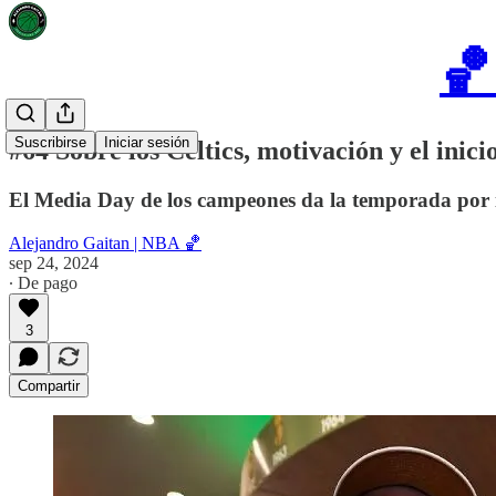
🏀
Suscribirse
Iniciar sesión
#64 Sobre los Celtics, motivación y el inic
El Media Day de los campeones da la temporada por 
Alejandro Gaitan | NBA 🏀
sep 24, 2024
∙ De pago
3
Compartir