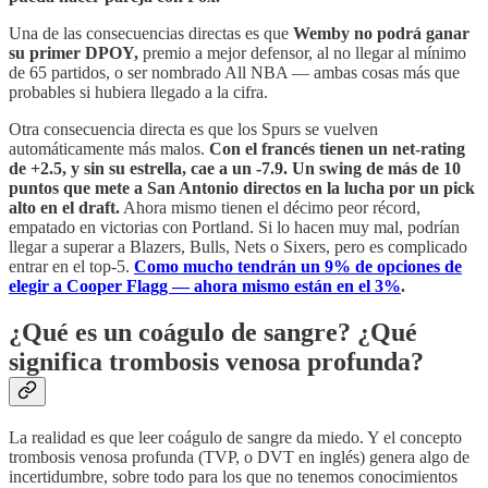
Una de las consecuencias directas es que
Wemby no podrá ganar
su primer DPOY,
premio a mejor defensor, al no llegar al mínimo
de 65 partidos, o ser nombrado All NBA — ambas cosas más que
probables si hubiera llegado a la cifra.
Otra consecuencia directa es que los Spurs se vuelven
automáticamente más malos.
Con el francés tienen un net-rating
de +2.5, y sin su estrella, cae a un -7.9. Un swing de más de 10
puntos que mete a San Antonio directos en la lucha por un pick
alto en el draft.
Ahora mismo tienen el décimo peor récord,
empatado en victorias con Portland. Si lo hacen muy mal, podrían
llegar a superar a Blazers, Bulls, Nets o Sixers, pero es complicado
entrar en el top-5.
Como mucho tendrán un 9% de opciones de
elegir a Cooper Flagg — ahora mismo están en el 3%
.
¿Qué es un coágulo de sangre? ¿Qué
significa trombosis venosa profunda?
La realidad es que leer coágulo de sangre da miedo. Y el concepto
trombosis venosa profunda (TVP, o DVT en inglés) genera algo de
incertidumbre, sobre todo para los que no tenemos conocimientos