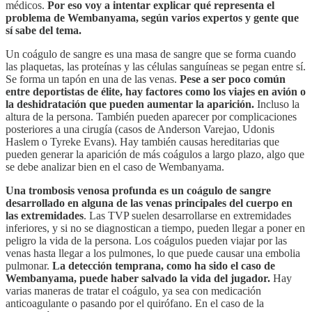
médicos.
Por eso voy a intentar explicar qué representa el
problema de Wembanyama, según varios expertos y gente que
sí sabe del tema.
Un coágulo de sangre es una masa de sangre que se forma cuando
las plaquetas, las proteínas y las células sanguíneas se pegan entre sí.
Se forma un tapón en una de las venas.
Pese a ser poco común
entre deportistas de élite, hay factores como los viajes en avión o
la deshidratación que pueden aumentar la aparición.
Incluso la
altura de la persona. También pueden aparecer por complicaciones
posteriores a una cirugía (casos de Anderson Varejao, Udonis
Haslem o Tyreke Evans). Hay también causas hereditarias que
pueden generar la aparición de más coágulos a largo plazo, algo que
se debe analizar bien en el caso de Wembanyama.
Una trombosis venosa profunda es un coágulo de sangre
desarrollado en alguna de las venas principales del cuerpo en
las extremidades
. Las TVP suelen desarrollarse en extremidades
inferiores, y si no se diagnostican a tiempo, pueden llegar a poner en
peligro la vida de la persona. Los coágulos pueden viajar por las
venas hasta llegar a los pulmones, lo que puede causar una embolia
pulmonar.
La detección temprana, como ha sido el caso de
Wembanyama, puede haber salvado la vida del jugador.
Hay
varias maneras de tratar el coágulo, ya sea con medicación
anticoagulante o pasando por el quirófano. En el caso de la