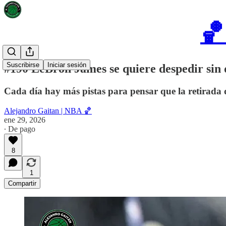
🏀
Suscribirse
Iniciar sesión
#190 LeBron James se quiere despedir sin 
Cada día hay más pistas para pensar que la retirada 
Alejandro Gaitan | NBA 🏀
ene 29, 2026
∙ De pago
8
1
Compartir