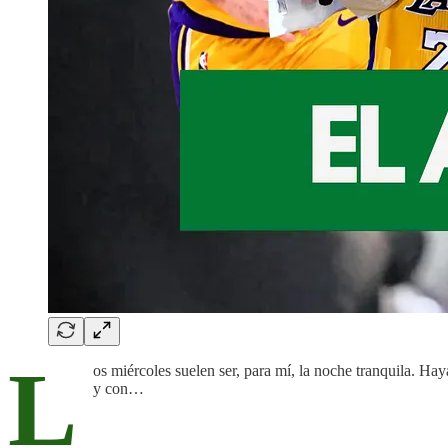
L
os miércoles suelen ser, para mí, la noche tranquila. H
y con…