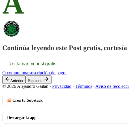
A
Continúa leyendo este Post gratis, cortesí
Reclamar mi post gratis
O compra una suscripción de pago.
Anterior
Siguiente
© 2026 Alejandro Gaitan
·
Privacidad
∙
Términos
∙
Aviso de recolecc
Crea tu Substack
Descargar la app