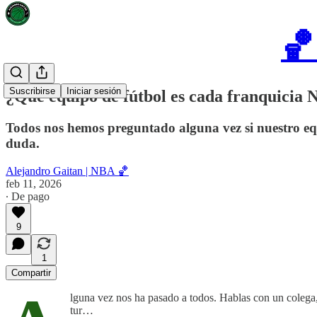
🏀
Suscribirse
Iniciar sesión
¿Qué equipo de fútbol es cada franquicia 
Todos nos hemos preguntado alguna vez si nuestro eq
duda.
Alejandro Gaitan | NBA 🏀
feb 11, 2026
∙ De pago
9
1
Compartir
lguna vez nos ha pasado a todos. Hablas con un colega,
tur…