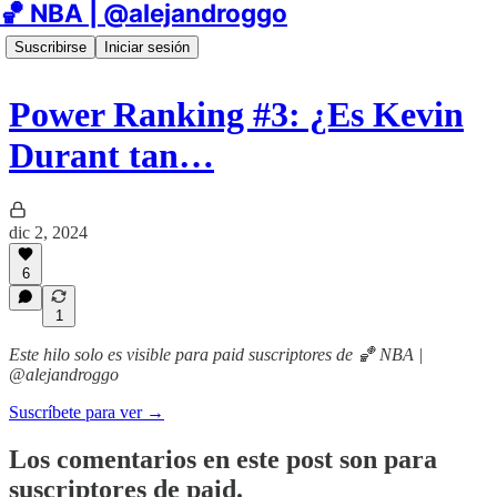
🏀 NBA | @alejandroggo
Suscribirse
Iniciar sesión
Power Ranking #3: ¿Es Kevin
Durant tan…
dic 2, 2024
6
1
Este hilo solo es visible para paid suscriptores de 🏀 NBA |
@alejandroggo
Suscríbete para ver →
Los comentarios en este post son para
suscriptores de paid.