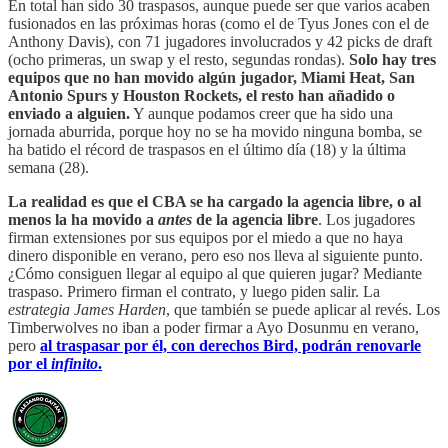
En total han sido 30 traspasos, aunque puede ser que varios acaben
fusionados en las próximas horas (como el de Tyus Jones con el de
Anthony Davis), con 71 jugadores involucrados y 42 picks de draft
(ocho primeras, un swap y el resto, segundas rondas).
Solo hay tres
equipos que no han movido algún jugador, Miami Heat, San
Antonio Spurs y Houston Rockets, el resto han añadido o
enviado a alguien.
Y aunque podamos creer que ha sido una
jornada aburrida, porque hoy no se ha movido ninguna bomba, se
ha batido el récord de traspasos en el último día (18) y la última
semana (28).
La realidad es que el CBA se ha cargado la agencia libre, o al
menos la ha movido a
antes
de la agencia libre
. Los jugadores
firman extensiones por sus equipos por el miedo a que no haya
dinero disponible en verano, pero eso nos lleva al siguiente punto.
¿Cómo consiguen llegar al equipo al que quieren jugar? Mediante
traspaso. Primero firman el contrato, y luego piden salir. La
estrategia James Harden
, que también se puede aplicar al revés. Los
Timberwolves no iban a poder firmar a Ayo Dosunmu en verano,
pero
al traspasar por él, con derechos Bird, podrán renovarle
por el
infinito
.