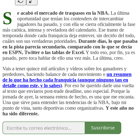
S
e acabó el mercado de traspasos en la NBA.
La última
oportunidad que tenían los contenders de intercambiar
jugadores ha pasado, y con ella se cierra oficialmente la fase
más caótica, intensa y reveladora del calendario. Ese tramo de
temporada donde cada franquicia deja entrever, sin decirlo del todo,
cuáles son sus verdaderas prioridades.
Durante días, lo que pasaba
en la pista parecía secundario, comparado con lo que se decía
en ESPN, Twitter o las tablas de Excel.
Y todo eso, por fin, ya es
pasado, pero toca hablar de ello una vez más. La última, creo.
Vais a tener quince mil artículos y vídeos sobre los ganadores y
perdedores, haciendo balance de cada movimiento o
un resumen
de lo que ha hecho cada franquicia (aunque ninguno tan en
detalle como este, y lo sabes)
. Por eso he querido darle una vuelta
al texto que enviaros post-trade deadline, uno especial. Porque la
jornada de ayer, la semana entera de hecho, es una que me encanta.
Una que sirve para entender las tendencias de la NBA, bajo mi
punto de vista, tanto deportivas como organizativas.
Y este año no
ha sido diferente.
Suscribirse