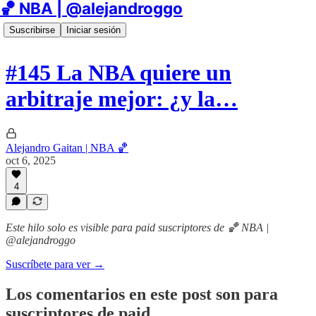
🏀 NBA | @alejandroggo
Suscribirse
Iniciar sesión
#145 La NBA quiere un
arbitraje mejor: ¿y la…
Alejandro Gaitan | NBA 🏀
oct 6, 2025
4
Este hilo solo es visible para paid suscriptores de 🏀 NBA |
@alejandroggo
Suscríbete para ver →
Los comentarios en este post son para
suscriptores de paid.